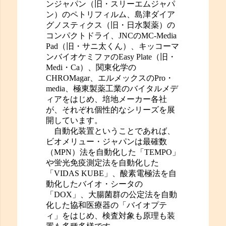
ンジャパン（旧・スリーエムジャパ
ン）のペトリフィルム、島津ダイア
グノスティクス（旧・日水製薬）の
コンパクトドライ、JNCのMC-Media
Pad（旧・サニ太くん）、キッコーマ
ンバイオケミファのEasy Plate（旧・
Medi・Ca）、関東化学の
CHROMagar、エルメックスのPro・
media、極東製薬工業のバイタルメデ
ィアをはじめ、培地メーカー各社
が、それぞれ個性的なシリーズを展
開しています。
自動化装置ということであれば、
ビオメリュー・ジャパンは最確数
（MPN）法を自動化した「TEMPO」
や蛍光免疫測定法を自動化した
「VIDAS KUBE」、酸素電極法を自
動化したバイオ・シータの
「DOX」、大腸菌群の公定法を自動
化した協和医療器の「バイオプテ
ィ」をはじめ、検査対象も原理も装