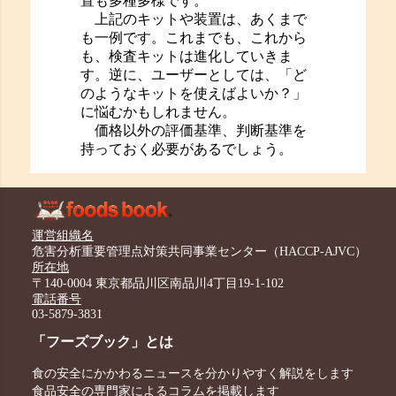
置も多種多様です。
上記のキットや装置は、あくまで
も一例です。これまでも、これから
も、検査キットは進化していきま
す。逆に、ユーザーとしては、「ど
のようなキットを使えばよいか？」
に悩むかもしれません。
価格以外の評価基準、判断基準を
持っておく必要があるでしょう。
運営組織名
危害分析重要管理点対策共同事業センター（HACCP-AJVC）
所在地
〒140-0004 東京都品川区南品川4丁目19-1-102
電話番号
03-5879-3831
「フーズブック」とは
食の安全にかかわるニュースを分かりやすく解説をします
食品安全の専門家によるコラムを掲載します