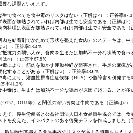
重要な課題といえます。
生で食べても食中毒のリスクはない（正解は×）：正答率87.0
表面が加熱されていれば内部は生でも安全である（正解は×）：
挽肉料理は表面が加熱されていれば内部は生でも安全である（
切肉を結着剤でかためて形状を整えた食肉）のステーキは、中
○）：正答率53.4％
ど抵抗力の弱い人が、食肉を生または加熱不十分な状態で食べ
は○）：正答率67.8％
中毒により、筋肉を動かす運動神経が阻害され、手足の麻痺が
化することがある（正解は○）：正答率48.6％
中毒により、溶血性尿毒症症候群（HUS）や脳障害を併発する
率41.2％
食中毒は、生または加熱不十分な鶏肉が原因で起こることが多
O157、O111等）と関係の深い食肉は牛肉である（正解は○）：
えて、厚生労働省と公益社団法人日本食品衛生協会では、食
ストを交えた、インパクトのある啓発チラシを作成しました（
、微生物が関与する食品事故のリスクが高まる時期を迎えます