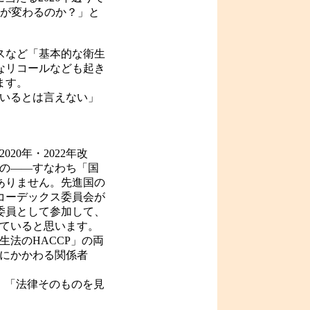
何が変わるのか？」と
スなど「基本的な衛生
なリコールなども起き
ます。
ているとは言えない」
0年・2022年改
もの――すなわち「国
ありません。先進国の
コーデックス委員会が
委員として参加して、
っていると思います。
法のHACCP」の両
化にかかわる関係者
、「法律そのものを見