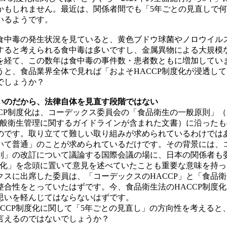
かもしれません。最近は、関係者間でも「5年ごとの見直しで
いるようです。
中毒の発生状況を見ていると、黄色ブドウ球菌やノロウイル
すると考えられる食中毒は多いですし、金属異物による大規模
を経て、この数年は食中毒の事件数・患者数ともに増加してい
と、食品業界全体で見れば「およそHACCP制度化が浸透し
でしょうか？
いのだから、法律自体を見直す段階ではない
P制度化は、コーデックス委員会の「食品衛生の一般原則」（202
び一般衛生管理に関するガイドラインが含まれた文書）に沿った
のです。取り立てて難しい取り組みが求められているわけでは
いて普通」のことが求められているだけです。その背景には、
則」の改訂について議論する国際会議の場に、日本の関係者も
制度化」を念頭に置いて意見を述べていたことも重要な意味を持
スに出席した委員は、「コーデックスのHACCP」と「食品衛生
整合性をとっていたはずです。今、食品衛生法のHACCP制度
思いを軽んじてはならないはずです。
CCP制度化に関して「5年ごとの見直し」の方向性を考えると
言えるのではないでしょうか？