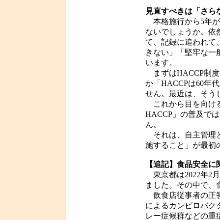
見直すべきは「さら
本格施行から5年が
ないでしょうか。依
て、記録に追われて
きない」「堅牢な一
います。
まずはHACCP制
か「HACCPは60
せん。最近は、そう
これから目を向ける
HACCP」の普及
ん。
それは、自主管理と
施すること」が最初
【追記】食品安全に
東京都は2022年
ました。その中で、
飲食店従事者の正答
によるカンピロバク
レー症候群などの重