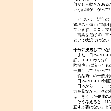
何かしら動きがある
いう話題が上がって
とはいえ、近年の食
管理の不備」に起因
ています。コロナ禍
言葉を選ばずに言う
という状況ではない
十分に浸透していな
また、日本のHACC
訂、HACCPおよ
際標準」に沿ったも
一員として「やって
「食品衛生の一般原
「日本のHACCP
日本からコーデック
方を見ながら、その
は、そうした先達の
そう考えると、HA
直す必要はない」と