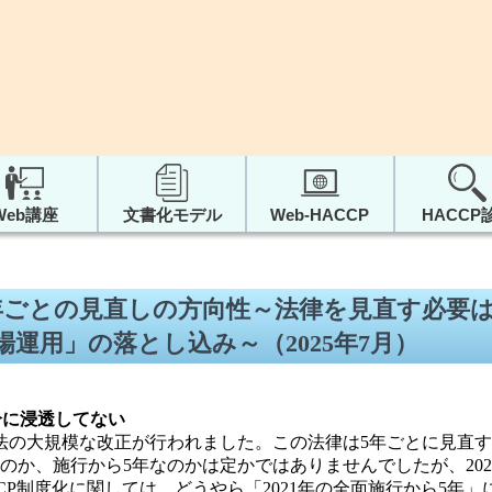
Web講座
文書化モデル
Web-HACCP
HACCP
年ごとの見直しの方向性～法律を見直す必要
運用」の落とし込み～（2025年7月）
分に浸透してない
生法の大規模な改正が行われました。この法律は5年ごとに見直
のか、施行から5年なのかは定かではありませんでしたが、20
CP制度化に関しては、どうやら「2021年の全面施行から5年」に