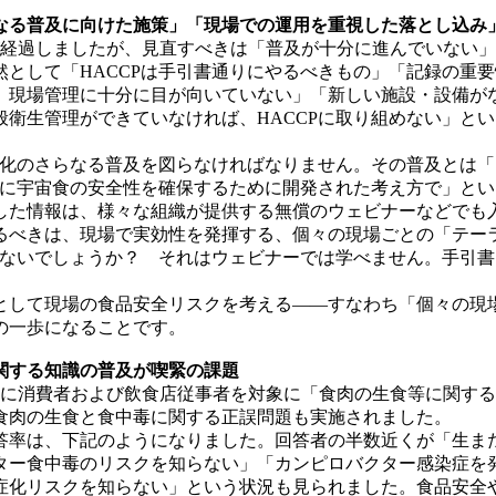
なる普及に向けた施策」「現場での運用を重視した落とし込み
経過しましたが、見直すべきは「普及が十分に進んでいない」
然として「HACCPは手引書通りにやるべきもの」「記録の重
、現場管理に十分に目が向いていない」「新しい施設・設備がな
般衛生管理ができていなければ、HACCPに取り組めない」と
度化のさらなる普及を図らなければなりません。その普及とは「7
年代に宇宙食の安全性を確保するために開発された考え方で」と
した情報は、様々な組織が提供する無償のウェビナーなどでも
べきは、現場で実効性を発揮する、個々の現場ごとの「テー
ではないでしょうか？ それはウェビナーでは学べません。手引
して現場の食品安全リスクを考える――すなわち「個々の現
の一歩になることです。
関する知識の普及が喫緊の課題
2月に消費者および飲食店従事者を対象に「食肉の生食等に関す
食肉の生食と食中毒に関する正誤問題も実施されました。
率は、下記のようになりました。回答者の半数近くが「生ま
ター食中毒のリスクを知らない」「カンピロバクター感染症を
症化リスクを知らない」という状況も見られました。食品安全