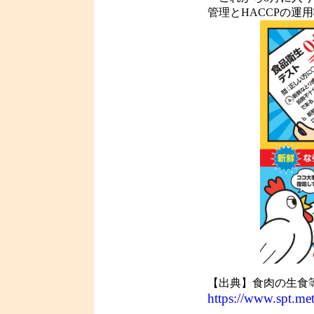
管理とHACCPの運
【出典】食肉の生食
https://www.spt.me