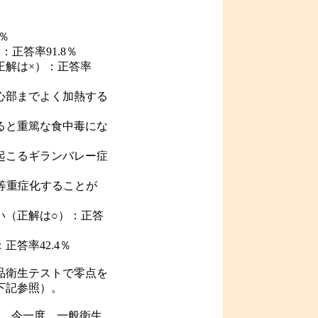
％
正答率91.8％
正解は×）：正答率
心部までよく加熱する
ると重篤な食中毒にな
起こるギランバレー症
等重症化することが
い（正解は○）：正答
正答率42.4％
品衛生テストで零点を
下記参照）。
。今一度、一般衛生