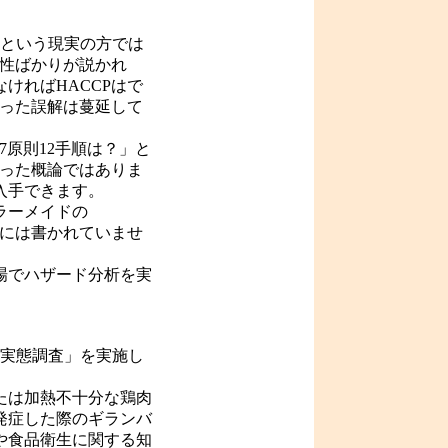
」
という現実の方では
要性ばかりが説かれ
ければHACCPはで
いった誤解は蔓延して
原則12手順は？」と
いった概論ではありま
入手できます。
ラーメイドの
書には書かれていませ
場でハザード分析を実
る実態調査」を実施し
たは加熱不十分な鶏肉
発症した際のギランバ
や食品衛生に関する知