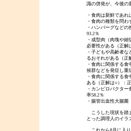
識の啓発が、今後の
・食肉は新鮮であれば
・食肉の種類を問わず
・ハンバーグなどの
93.2％
・成型肉（肉塊や細
必要性がある（正解は
・子どもや高齢者な
るおそれがある（正解
・食肉に関係する食
候群などを発症し重症
・食肉に関係する食
ある（正解は○）：正答
・カンピロバクター
率58.2％
・腸管出血性大腸菌（
こうした現状を踏ま
とった調理人のイラ
これから8月に入り