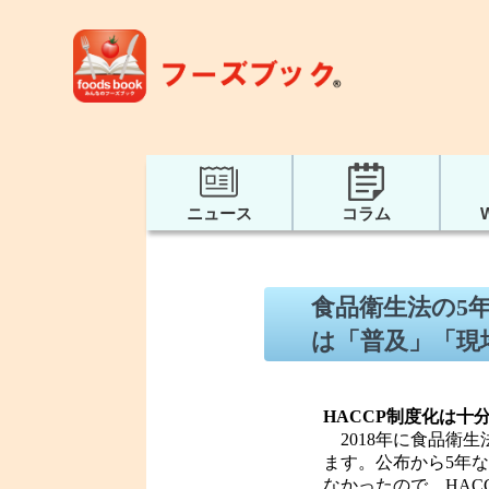
ニュース
コラム
食品衛生法の5
は「普及」「現場
HACCP制度化は十
2018年に食品衛
ます。公布から5年な
なかったので、HAC