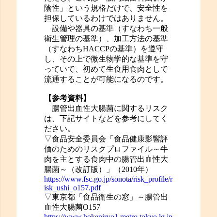
陰性」という規格だけで、安全性を
担保しているわけではありません。
設備や器具の基準（すなわち一般
衛生管理の基準）、加工方法の基準
（すなわちHACCPの基準）を遵守
し、その上で微生物学的な基準を守
っていて、初めて生食用食肉として
流通することが可能になるのです。
【参考資料】
腸管出血性大腸菌に関するリスク
は、下記サイトなどを参考にしてく
ださい。
▽食品安全委員会「食品健康影響評
価のためのリスクプロファイル～牛
肉を主とする食肉中の腸管出血性大
腸菌～（改訂版）」（2010年）
https://www.fsc.go.jp/sonota/risk_profile/r
isk_ushi_o157.pdf
▽東京都「食品衛生の窓」～腸管出
血性大腸菌O157
https://www.hokeniryo1.metro.tokyo.lg.jp