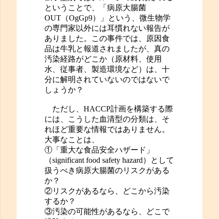
ということで、「病原大腸菌
OUT（OgGp9）」という、微生物学
の専門家以外には耳慣れない報告が
ありました。この事件では、原因食
品は牛乳と報道されましたが、真の
汚染経路がどこか（原材料、使用
水、従事者、製造環境など）は、十
分に解明されていないのではないで
しょうか？
ただし、HACCP計画を構築する際
には、こうした血清型の分類は、そ
れほど重要な情報ではありません。
大事なことは、
①「重大な食品安全ハザード」
（significant food safety hazard）として
扱うべき病原大腸菌のリスクがある
か？
②リスクがあるなら、どこから汚染
するか？
③汚染の可能性があるなら、どこで