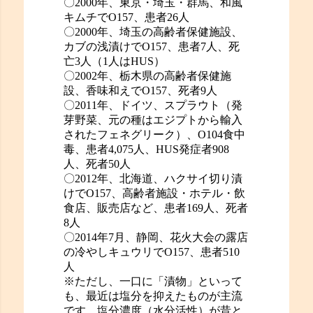
〇2000年、東京・埼玉・群馬、和風
キムチでO157、患者26人
〇2000年、埼玉の高齢者保健施設、
カブの浅漬けでO157、患者7人、死
亡3人（1人はHUS）
〇2002年、栃木県の高齢者保健施
設、香味和えでO157、死者9人
〇2011年、ドイツ、スプラウト（発
芽野菜、元の種はエジプトから輸入
されたフェネグリーク）、O104食中
毒、患者4,075人、HUS発症者908
人、死者50人
〇2012年、北海道、ハクサイ切り漬
けでO157、高齢者施設・ホテル・飲
食店、販売店など、患者169人、死者
8人
〇2014年7月、静岡、花火大会の露店
の冷やしキュウリでO157、患者510
人
※ただし、一口に「漬物」といって
も、最近は塩分を抑えたものが主流
です。塩分濃度（水分活性）が昔と