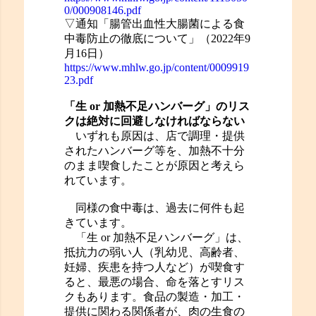
0/000908146.pdf
▽通知「腸管出血性大腸菌による食
中毒防止の徹底について」（2022年9
月16日）
https://www.mhlw.go.jp/content/0009919
23.pdf
「生 or 加熱不足ハンバーグ」のリス
クは絶対に回避しなければならない
いずれも原因は、店で調理・提供
されたハンバーグ等を、加熱不十分
のまま喫食したことが原因と考えら
れています。
同様の食中毒は、過去に何件も起
きています。
「生 or 加熱不足ハンバーグ」は、
抵抗力の弱い人（乳幼児、高齢者、
妊婦、疾患を持つ人など）が喫食す
ると、最悪の場合、命を落とすリス
クもあります。食品の製造・加工・
提供に関わる関係者が、肉の生食の