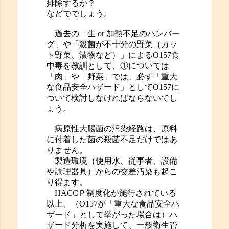
排除するか？
などででしょう。
過去の「生 or 加熱不足のハンバー
グ」や「殺菌が不十分の野菜（カッ
ト野菜、漬物など）」によるO157食
中毒を教訓として、①については
「肉」や「野菜」では、必ず「重大
な食品安全ハザード」としてO157に
ついて検討しなければならないでし
ょう。
病原性大腸菌の汚染経路は、原料
に付着した菌の殺菌不足だけではあ
りません。
製造環境（使用水、従事者、設備
や調理器具）からの交差汚染も起こ
り得ます。
HACCＰ制度化が施行されている
以上、（O157が「重大な食品安全ハ
ザード」として挙がった場合は）ハ
ザード分析を実施して、一般衛生管