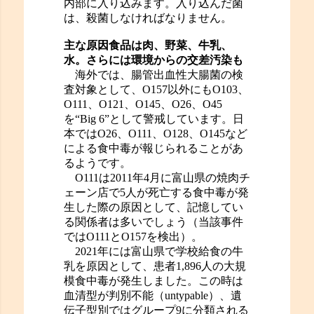
内部に入り込みます。入り込んだ菌
は、殺菌しなければなりません。
主な原因食品は肉、野菜、牛乳、
水。さらには環境からの交差汚染も
海外では、腸管出血性大腸菌の検
査対象として、O157以外にもO103、
O111、O121、O145、O26、O45
を“Big 6”として警戒しています。日
本ではO26、O111、O128、O145など
による食中毒が報じられることがあ
るようです。
O111は2011年4月に富山県の焼肉チ
ェーン店で5人が死亡する食中毒が発
生した際の原因として、記憶してい
る関係者は多いでしょう（当該事件
ではO111とO157を検出）。
2021年には富山県で学校給食の牛
乳を原因として、患者1,896人の大規
模食中毒が発生しました。この時は
血清型が判別不能（untypable）、遺
伝子型別ではグループ9に分類される