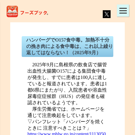
ハンバーグでO157食中毒。加熱不十分
の挽き肉による食中毒は、これ以上繰り
返してはならない！（2025年9月）
2025年9月に島根県の飲食店で腸管
出血性大腸菌O157による集団食中毒
が発生し、すでに患者は100人に達し
ていると報道されています。患者は1
都6県にまたがり、入院患者や溶血性
尿毒症症候群（HUS）の発症者も確
認されているようです。
厚生労働省では、ホームページを
通じて注意喚起をしています。
▽パンフレット「ハンバーグを焼く
ときに 注意すべきことは？」
https://www.mhlw.go.jp/content/1113050