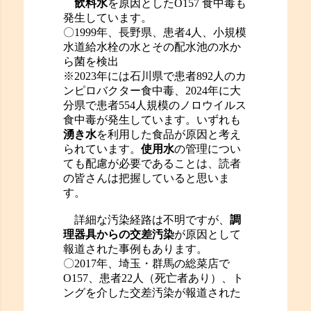
飲料水
を原因としたO157 食中毒も
発生しています。
〇1999年、長野県、患者4人、小規模
水道給水栓の水とその配水池の水か
ら菌を検出
※2023年には石川県で患者892人のカ
ンピロバクター食中毒、2024年に大
分県で患者554人規模のノロウイルス
食中毒が発生しています。いずれも
湧き水
を利用した食品が原因と考え
られています。
使用水
の管理につい
ても配慮が必要であることは、読者
の皆さんは把握していると思いま
す。
詳細な汚染経路は不明ですが、
調
理器具からの交差汚染
が原因として
報道された事例もあります。
〇2017年、埼玉・群馬の総菜店で
O157、患者22人（死亡者あり）、ト
ングを介した交差汚染が報道された