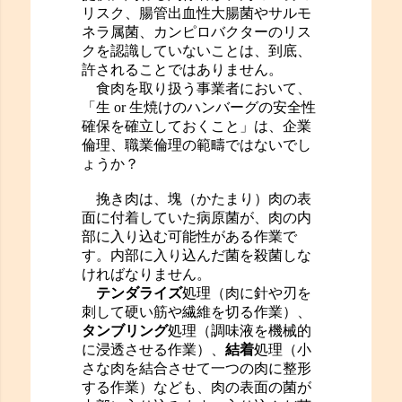
リスク、腸管出血性大腸菌やサルモ
ネラ属菌、カンピロバクターのリス
クを認識していないことは、到底、
許されることではありません。
食肉を取り扱う事業者において、
「生 or 生焼けのハンバーグの安全性
確保を確立しておくこと」は、企業
倫理、職業倫理の範疇ではないでし
ょうか？
挽き肉は、塊（かたまり）肉の表
面に付着していた病原菌が、肉の内
部に入り込む可能性がある作業で
す。内部に入り込んだ菌を殺菌しな
ければなりません。
テンダライズ
処理（肉に針や刃を
刺して硬い筋や繊維を切る作業）、
タンブリング
処理（調味液を機械的
に浸透させる作業）、
結着
処理（小
さな肉を結合させて一つの肉に整形
する作業）なども、肉の表面の菌が