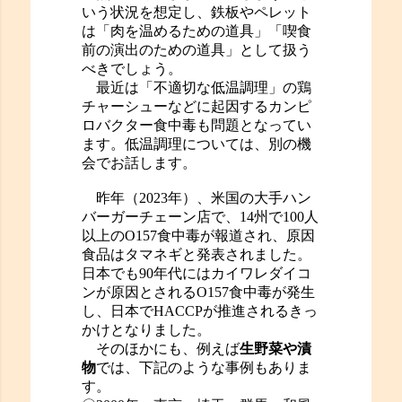
いう状況を想定し、鉄板やペレット
は「肉を温めるための道具」「喫食
前の演出のための道具」として扱う
べきでしょう。
最近は「不適切な低温調理」の鶏
チャーシューなどに起因するカンピ
ロバクター食中毒も問題となってい
ます。低温調理については、別の機
会でお話します。
昨年（2023年）、米国の大手ハン
バーガーチェーン店で、14州で100人
以上のO157食中毒が報道され、原因
食品はタマネギと発表されました。
日本でも90年代にはカイワレダイコ
ンが原因とされるO157食中毒が発生
し、日本でHACCPが推進されるきっ
かけとなりました。
そのほかにも、例えば
生野菜や漬
物
では、下記のような事例もありま
す。