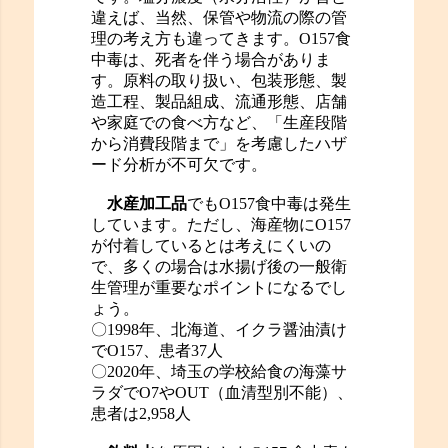
違えば、当然、保管や物流の際の管
理の考え方も違ってきます。O157食
中毒は、死者を伴う場合がありま
す。原料の取り扱い、包装形態、製
造工程、製品組成、流通形態、店舗
や家庭での食べ方など、「生産段階
から消費段階まで」を考慮したハザ
ード分析が不可欠です。
水産加工品
でもO157食中毒は発生
しています。ただし、海産物にO157
が付着しているとは考えにくいの
で、多くの場合は水揚げ後の一般衛
生管理が重要なポイントになるでし
ょう。
〇1998年、北海道、イクラ醤油漬け
でO157、患者37人
〇2020年、埼玉の学校給食の海藻サ
ラダでO7やOUT（血清型別不能）、
患者は2,958人