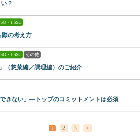
しい？
ISO・FSSC
る際の考え方
ISO・FSSC
その他
領」（惣菜編／調理編）のご紹介
Pはできない」―トップのコミットメントは必須
2
3
>
1