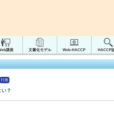
Web講座
文書化モデル
Web-HACCP
HACCP
行政
よい？