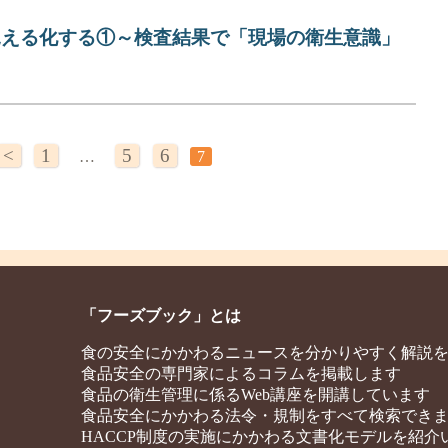
見える化する①～検査結果で「現場の衛生意識」
<
1
5
6
…
7
「フーズブック」とは
食の安全にかかわるニュースを分かりやすく解説
食品安全の専門家によるコラムを掲載します
食品の衛生管理に係るWeb講座を開講しています
食品安全にかかわる法令・規制をすべて検索でき
HACCP制度の実施にかかわる文書化モデルを紹介