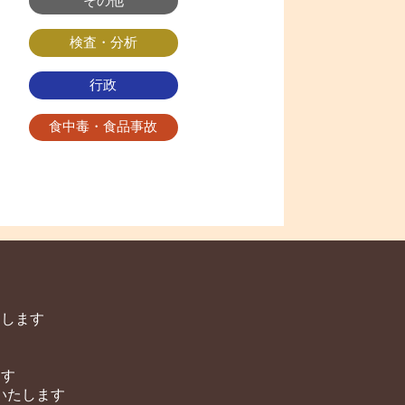
その他
検査・分析
行政
食中毒・食品事故
をします
ます
いたします